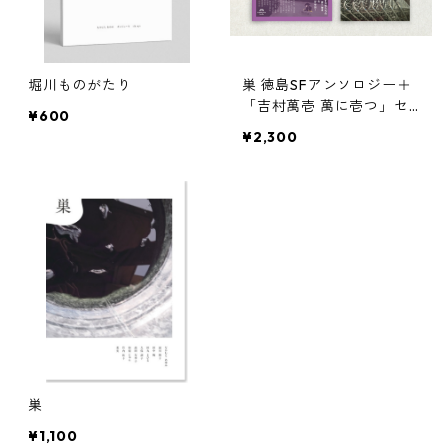
堀川ものがたり
巣 徳島SFアンソロジー＋
「吉村萬壱 萬に壱つ」セ
¥600
ット 送料無料
¥2,300
巣
¥1,100