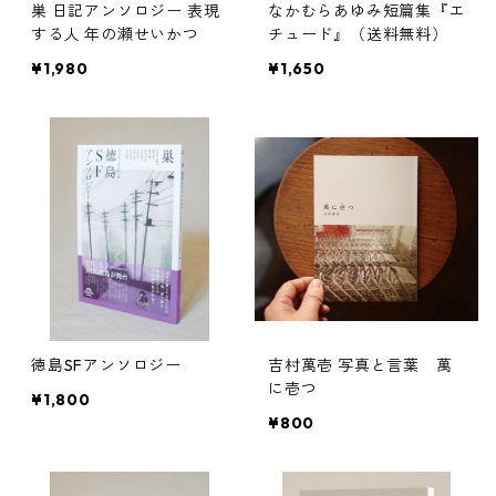
巣 日記アンソロジー 表現
なかむらあゆみ短篇集『エ
する人 年の瀬せいかつ
チュード』（送料無料）
¥1,980
¥1,650
徳島SFアンソロジー
吉村萬壱 写真と言葉 萬
に壱つ
¥1,800
¥800